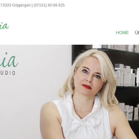
 73033 Göppingen | (07161) 80 88 825
HOME
Ü